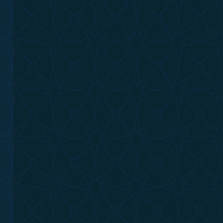
me;
eğe
tasarım