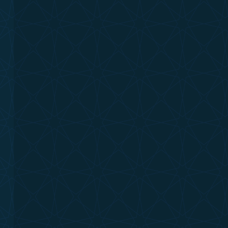
hakkı
;
osyo-
rak,