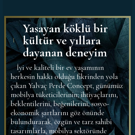
Yasayan köklü bir
kültür ve yıllara
dayanan deneyim
İyi ve kaliteli bir ev yaşamının
herkesin hakkı olduğu fikrinden yola
çıkan Yalvaç Perde Concept, günümüz
mobilya tüketicilerinin; ihtiyaçlarını,
beklentilerini, beğenilerini, sosyo-
ekonomik şartlarını göz önünde
bulundurarak, özgün ve tarz sahibi
tasarımlarla, mobilya sektöründe