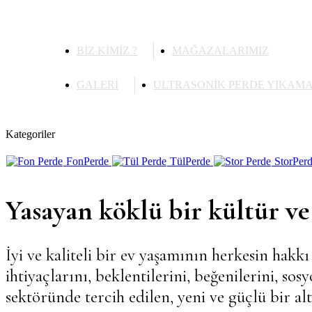
BİZ KİMİZ ?
MAĞAZALARIMIZ
GALERİ
ULTRASONİK PERDE YIKAM
Kategoriler
Fon
Perde
Tül
Perde
Stor
Per
Yasayan köklü bir kültür v
İyi ve kaliteli bir ev yaşamının herkesin hak
ihtiyaçlarını, beklentilerini, beğenilerini, s
sektöründe tercih edilen, yeni ve güçlü bir al