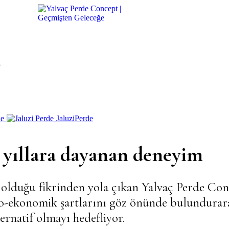
A
de
Jaluzi
Perde
e yıllara dayanan deneyim
kı olduğu fikrinden yola çıkan Yalvaç Perde Co
osyo-ekonomik şartlarını göz önünde bulundurar
ternatif olmayı hedefliyor.