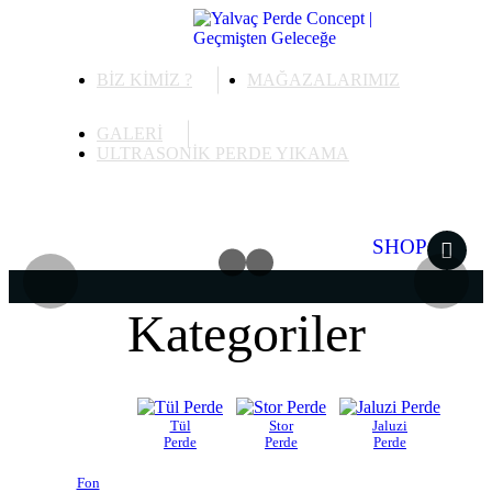
BİZ KİMİZ ?
MAĞAZALARIMIZ
GALERİ
ULTRASONİK PERDE YIKAMA
ONLINE
SHOP
Kategoriler
Tül
Stor
Jaluzi
Perde
Perde
Perde
Fon