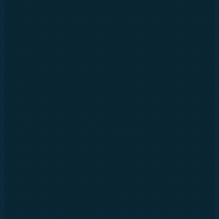
BİZ KİMİZ?
ULTRASONİK PERDE YIKAMA
MAĞAZALARIMIZ
Tümünü Göster
GALERİ