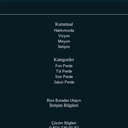
ULTRASONİK PERDE YIKAMA
Kurumsal
Hakkımızda
MAĞAZALARIMIZ
Vizyon
Misyon
İletişim
GALERİ
Kategoriler
Fon Perde
Tül Perde
ONLINE SHOP
Stor Perde
Jaluzi Perde
İLETİŞİM
Bize Buradan Ulaşın
İletişim Bilgileri
Çözüm Bilgileri
0 850 339 95 82