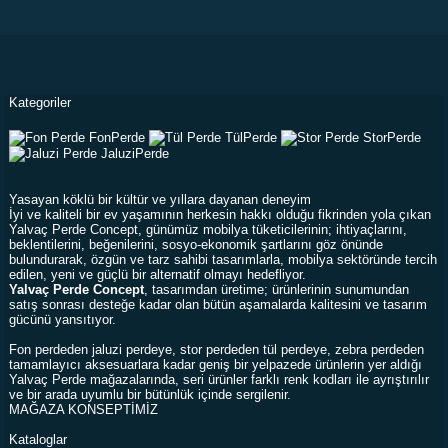
Kategoriler
Fon
Perde
Tül
Perde
Stor
Perde
Jaluzi
Perde
Yasayan köklü bir kültür ve yıllara dayanan deneyim
İyi ve kaliteli bir ev yaşamının herkesin hakkı olduğu fikrinden yola çıkan
Yalvaç Perde Concept, günümüz mobilya tüketicilerinin; ihtiyaçlarını,
beklentilerini, beğenilerini, sosyo-ekonomik şartlarını göz önünde
bulundurarak, özgün ve tarz sahibi tasarımlarla, mobilya sektöründe tercih
edilen, yeni ve güçlü bir alternatif olmayı hedefliyor.
Yalvaç Perde Concept
, tasarımdan üretime; ürünlerinin sunumundan
satış sonrası desteğe kadar olan bütün aşamalarda kalitesini ve tasarım
gücünü yansıtıyor.
Fon perdeden jaluzi perdeye, stor perdeden tül perdeye, zebra perdeden
tamamlayıcı aksesuarlara kadar geniş bir yelpazede ürünlerin yer aldığı
Yalvaç Perde mağazalarında, seri ürünler farklı renk kodları ile ayrıştırılır
ve bir arada uyumlu bir bütünlük içinde sergilenir.
MAĞAZA KONSEPTİMİZ
Kataloglar